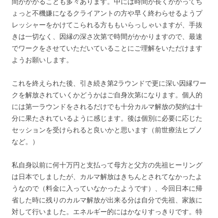
間がかかることも多々あります。中には時間が長くかかってち
ょっと不機嫌になるクライアントの方や早く終わらせるようプ
レッシャーをかけてこられる方ももいらっしゃいますが、手抜
きは一切なく、因縁の深さ次第で時間がかかりますので、最速
でワークをさせていただいていることにご理解をいただけます
ようお願いします。
これを終えられた後、引き続き第2ラウンドで更に深い因縁ワー
クを解放されていくかどうかはご自身次第になります。個人的
には第一ラウンドをされるだけでも十分カルマ解放の契約は十
分に果たされているように感じます。後は個別に必要に応じた
セッションを受けられると良いかと思います（前世療法ヒプノ
など。）
私自身以前に何十万円と支払って母方と父方の先祖ヒーリング
は日本でしましたが、カルマ解放はきちんとされてなかったよ
うなので（料金に入っていなかったようです）、今回日本に帰
省した時に残りのカルマ解放が出来る分は自分で先祖、家族に
対して行いました。エネルギー的にはかなりすっきりです。特