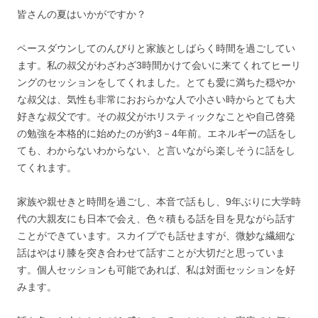
皆さんの夏はいかがですか？
ペースダウンしてのんびりと家族としばらく時間を過ごしてい
ます。私の叔父がわざわざ3時間かけて会いに来てくれてヒーリ
ングのセッションをしてくれました。とても愛に満ちた穏やか
な叔父は、気性も非常におおらかな人で小さい時からとても大
好きな叔父です。その叔父がホリスティックなことや自己啓発
の勉強を本格的に始めたのが約3－4年前。エネルギーの話をし
ても、わからないわからない、と言いながら楽しそうに話をし
てくれます。
家族や親せきと時間を過ごし、本音で話もし、9年ぶりに大学時
代の大親友にも日本で会え、色々積もる話を目を見ながら話す
ことができています。スカイプでも話せますが、微妙な繊細な
話はやはり膝を突き合わせて話すことが大切だと思っていま
す。個人セッションも可能であれば、私は対面セッションを好
みます。