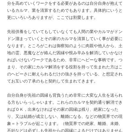
分を高めていくワークをする必要があるのは自分自身が抱えて
いるカルマ、業を清算するためでもあります。具体的にいうと
更にいろいろありますが、ここでは割愛します。
先祖供養をしていてもしていなくても人間の業やカルマがドン
ドン溜まっていくとその家のカルマを清算していく事が必要に
なります。ところがこれは御察知のように肉親や他人から、土
地の霊、悪魔などが絡んだ因縁や恨み辛みを解消していかなけ
ればいけないワークであるため、非常にヘビーな事柄です。つ
まり、その家にカルマ解消をする役割を持って生まれた方はこ
のヘビーさに耐えられるだけの強さを持っている、と想定され
てお互いの了承のもと契約して生まれてきます。
自分自身が先祖の因縁も背負うため非常に大変な人生を送られ
る方もいらっしゃいます。これらのカルマを契約通り解消でき
ればＯＫ，出来なければその家の因縁は残り、絶家になった
り、又は結婚が成立しない、離婚になる、などの物質界での現
象＝トラブルが起こります。（物質界での絶家、離婚、未婚、
不妊などは必ずしも先祖からの因縁によるだけではありません