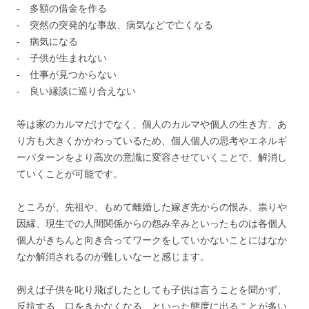
‐ 多額の借金を作る
‐ 突然の突発的な事故、病気などで亡くなる
‐ 病気になる
‐ 子供が生まれない
‐ 仕事が見つからない
‐ 良い縁談に巡り合えない
等は家のカルマだけでなく、個人のカルマや個人の生き方、あ
り方も大きくかかわっているため、個人個人の思考やエネルギ
ーパターンをより高次の意識に変容させていくことで、解消し
ていくことが可能です。
ところが、先祖や、もめて離婚した嫁ぎ先からの恨み、祟りや
因縁、現生での人間関係からの怨み辛みといったものは各個人
個人がきちんと向き合ってワークをしていかないことにはなか
なか解消されるのが難しいなーと感じます。
例えば子供を叱り飛ばしたとしても子供は言うことを聞かず、
反抗する、口をきかなくなる、といった態度に出ることが多い