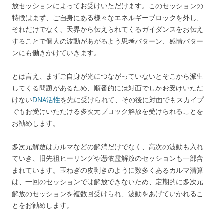
放セッションによってお受けいただけます。このセッションの
特徴はまず、ご自身にある様々なエネルギーブロックを外し、
それだけでなく、天界から伝えられてくるガイダンスをお伝え
することで個人の波動があがるよう思考パターン、感情パター
ンにも働きかけていきます。
とは言え、まずご自身が光につながっていないとそこから派生
してくる問題があるため、順番的には対面でしかお受けいただ
けない
DNA活性
を先に受けられて、その後に対面でもスカイプ
でもお受けいただける多次元ブロック解放を受けられることを
お勧めします。
多次元解放はカルマなどの解消だけでなく、高次の波動も入れ
ていき、旧先祖ヒーリングや憑依霊解放のセッションも一部含
まれています。玉ねぎの皮剥きのように数多くあるカルマ清算
は、一回のセッションでは解放できないため、定期的に多次元
解放のセッションを複数回受けられ、波動をあげていかれるこ
とをお勧めします。