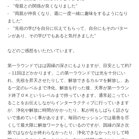
‐ ”母親との関係が良くなりました”
‐ ”両親が仲良くなり、週に一度一緒に趣味をするようになり
ました”
‐ ”先祖の学びを自分に伝えてもらって、自分にもそのパター
ンがあり、その学びでもあると気付きました”
などのご感想をいただいています。
第一ラウンドではは因縁の深さにもよりますが、目安として約7
－11回ほどかかります。この第一ラウンドでは光を十分にい
れ、先祖を昇天させたりして、解放できるカルマを解放し、あ
る一定のレベルまで浄化、解放を行った後、天界が第一ラウン
ド終了ＯＫというレベルまで持っていきます。通常起こってい
ることをお伝えしながらインターラクティブに行っていきます
が、浄化や解放に時間がかかったり、私が何もしばらく話さな
いで進めていく事があります。毎回のセッションでは最善を尽
くして最大限に解放ワークをしているのですが、因縁の深さ次
第ではなかなか終わらなかったり、浄化できなかったりして時