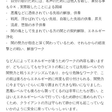
‐ 自分の欲のためには、名声のためには他人を殺し、裏切る事
もＯＫ，実際殺したことによる因縁
‐ 悪魔などに憑依されている先祖の解放、供養
₋ 戦死、浮かばれていない先祖、自殺した先祖の供養、昇天
₋ 流産、堕胎の水子供養
‐ 闇の魂として生まれている方の闇との契約解除、エネルギー
浄化
‐ 闇の勢力が怨念と深く関わっているため、それらからの総攻
撃との戦い、解放ワーク
など人によってエネルギーが違うためワークの内容も違います
が、どちらにしてもセラピストの私にとっては先祖レベルでの
闇勢力と戦うエクソシズムであり、かなり危険なワークで、こ
の前は後ろからエネルギー的に何度も切り付けられる、闇勢力
に今までないぐらいに取り囲まれて大きな戦いになりました。
悪魔レベルでも後ろから襲ってくるのは非常にたちが悪い。と
はいえエネルギーレベルで行っているため静かに進められてい
くため、クライアントの方は守られて静かに何も起こっていな
いかのように安全に座っていらっしゃいます。