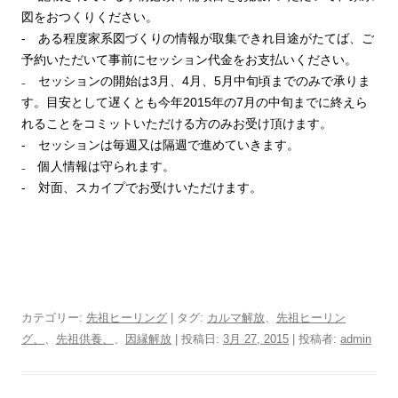
図をおつくりください。
‐ ある程度家系図づくりの情報が取集できれ目途がたてば、ご
予約いただいて事前にセッション代金をお支払いください。
₋ セッションの開始は3月、4月、5月中旬頃までのみで承りま
す。目安として遅くとも今年2015年の7月の中旬までに終えら
れることをコミットいただける方のみお受け頂けます。
‐ セッションは毎週又は隔週で進めていきます。
₋ 個人情報は守られます。
‐ 対面、スカイプでお受けいただけます。
カテゴリー:
先祖ヒーリング
| タグ:
カルマ解放
、
先祖ヒーリン
グ、
、
先祖供養、
、
因縁解放
| 投稿日:
3月 27, 2015
|
投稿者:
admin