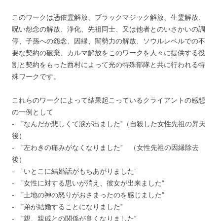
このワークは憑依霊解放、ブラックマジック解放、生霊解放、
呪い怨念の解放、浄化、先祖同士、又は他者とのいさかいの調
停、子孫への怨念、因縁、闇勢力の解放、ソウルレベルでの不
要な契約の破棄、カルマ解放をこのワークを人々に提供する役
割と契約をもった西村によって光の特殊部隊と共に行われる特
殊ワークです。
これらのワークによって結果起こっているクライアントの感想
の一例として
‐ ”なんだか悲しくて涙が出ました”（自殺した女性先祖の昇天
後）
‐ ”左わきの痛みがなくなりました” （女性先祖の因縁除去
後）
‐ ”いとこに結婚話がもちあがりました”
‐ ”女性に対する思いが消え、彼女が出来ました”
‐ ”土地の神の怒りがおさまったのを感じました”
‐ ”弟が結婚することになりました”
‐ ”親、親戚との関係が良くなりました”