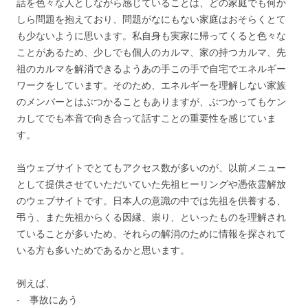
話を色々な人としながら感じていることは、どの家庭でも何か
しら問題を抱えており、問題がなにもない家庭はおそらくとて
も少ないように思います。私自身も実家に帰ってくると色々な
ことがあるため、少しでも個人のカルマ、家の持つカルマ、先
祖のカルマを解消できるようあの手この手で自宅でエネルギー
ワークをしています。そのため、エネルギーを理解しない家族
のメンバーとはぶつかることもありますが、ぶつかってもケン
カしてでも本音で向き合って話すことの重要性を感じていま
す。
当ウェブサイトでとてもアクセス数が多いのが、以前メニュー
として提供させていただいていた先祖ヒーリングや憑依霊解放
のウェブサイトです。日本人の意識の中では先祖を供養する、
弔う、また先祖からくる因縁、祟り、といったものを理解され
ていることが多いため、それらの解消のために情報を探されて
いる方も多いためであるかと思います。
例えば、
‐ 事故にあう