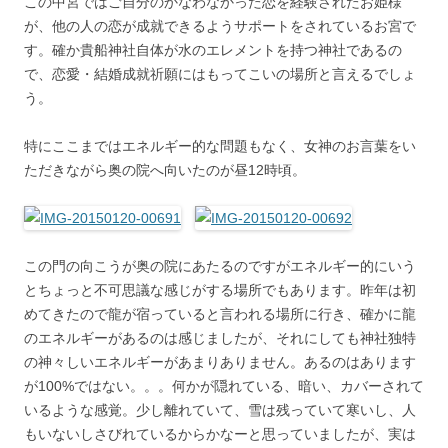
この中宮ではご自分のかなわなかった恋を経験されたお姫様
が、他の人の恋が成就できるようサポートをされているお宮で
す。確か貴船神社自体が水のエレメントを持つ神社であるの
で、恋愛・結婚成就祈願にはもってこいの場所と言えるでしょ
う。
特にここまではエネルギー的な問題もなく、女神のお言葉をい
ただきながら奥の院へ向いたのが昼12時頃。
この門の向こうが奥の院にあたるのですがエネルギー的にいう
とちょっと不可思議な感じがする場所でもあります。昨年は初
めてきたので龍が宿っていると言われる場所に行き、確かに龍
のエネルギーがあるのは感じましたが、それにしても神社独特
の神々しいエネルギーがあまりありません。あるのはあります
が100%ではない。。。何かが隠れている、暗い、カバーされて
いるような感覚。少し離れていて、雪は残っていて寒いし、人
もいないしさびれているからかなーと思っていましたが、実は