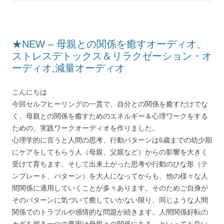
★NEW – 母親との関係を癒すオーディオ、
ストレスデ​トックス＆リラクゼーション・オ
ーディオ,​減量オーディオ
こんにちは
今回セルフヒーリングの一貫で、自分との関係を癒すだけでな
く、
母親との関係を癒すためのエネルギー＆心理ワークをする
ための、
実践ワークオーディオを作りました。
心理学的に言うと人間の思考、
行動パターンは6歳までの幼少期
にケアをしてもらう人（母親、
父親など）からの影響を大きく
受けて育ちます。
そして出来上がった思考や行動のひな形（テ
ンプレート、
パターン）を大人になってからも、
他の様々な人
間関係に適用していくことが多々あります。
そのためご自身が
そのパターンに気づいて癒していかない限り、
同じような人間
関係でのトラブルや感情的な問題が続きます。
人間関係好転の