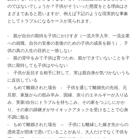
のではないでしょうか？子供がそういった態度をとる理由はさ
まざまであると思いますが、例えば下記のような現実的な事象
としてトラブルになるケースが見られます。
‐ 親が自分の期待を子供にかけすぎ（一流大学入学、一流企業
への就職、自分の安泰の老後のための子供の成長を願う）、子
供の真の人生の目的と一致しない
‐ 親の背中をみて子供は育つため、親ができていないことを子
供に期待しても子供はやらない
‐ 子供が反抗する相手に対して、実は親自身が気づかないうち
に反抗している
‐ もめて離婚された場合 ‐ 子供を通じて離婚先の先祖、元
旦那、家族からの怨み辛み、因縁、祟りのエネルギーが入り込
み、実家/自分にトラブルを持ちこみ、その家をつぶしにかか
り、その家の跡継ぎがサイキックアタックを受けることで心身
不調に陥る
‐ もめて離婚された場合 ‐- 子供にも離縁した嫁ぎ先からの
憑依霊が団体で憑いていることがあり、大人だけでなく子供を