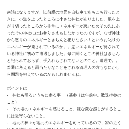
余談になりますが、以前親の地元を自転車であちこち行ったと
きに、小道を上ったところに小さな神社がありました。坂を上
がり切ったところから非常にエネルギーが悪いためその先にあ
ったその神社にはお参りさえもしなかったのですが、なぜ神社
から怒りのエネルギーときちんと祀りなさい！というお叱りの
エネルギーが発されているのか。。悪いエネルギーが発されて
いる神社に初めて遭遇しました。母に聞くとこの神社はきちん
と祀られておらず、手入れもされてないとのこと。道理で。。
普通に考えると罰当たりなことをされる管理人の方もなにかし
ら問題を抱えているのかもしれませんね。
ポイントは
- 神社も明るいうちに参る事 （墓参りは午前中。数珠持参の
こと）
- その場のエネルギーを感じること。嫌な変な感じがするとこ
には近寄らないこと。
- 地元の神々が地元のエネルギーを司っているので、家の近く