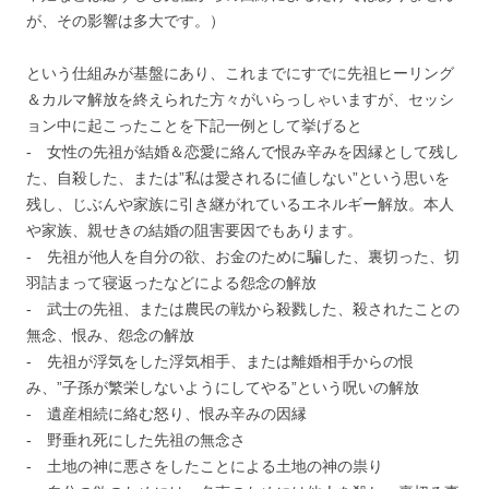
が、その影響は多大です。）
という仕組みが基盤にあり、これまでにすでに先祖ヒーリング
＆カルマ解放を終えられた方々がいらっしゃいますが、セッシ
ョン中に起こったことを下記一例として挙げると
‐ 女性の先祖が結婚＆恋愛に絡んで恨み辛みを因縁として残し
た、自殺した、または”私は愛されるに値しない”という思いを
残し、じぶんや家族に引き継がれているエネルギー解放。本人
や家族、親せきの結婚の阻害要因でもあります。
‐ 先祖が他人を自分の欲、お金のために騙した、裏切った、切
羽詰まって寝返ったなどによる怨念の解放
‐ 武士の先祖、または農民の戦から殺戮した、殺されたことの
無念、恨み、怨念の解放
‐ 先祖が浮気をした浮気相手、または離婚相手からの恨
み、”子孫が繁栄しないようにしてやる”という呪いの解放
‐ 遺産相続に絡む怒り、恨み辛みの因縁
‐ 野垂れ死にした先祖の無念さ
‐ 土地の神に悪さをしたことによる土地の神の祟り