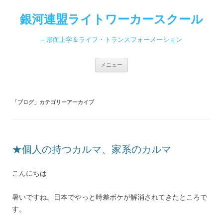
コ
ン
銀河連盟ライトワーカースクール
テ
ン
ツ
へ
– 形而上学＆ライフ・トランスフォーメーション
ス
キ
ッ
プ
メニュー
「
ブログ
」カテゴリーアーカイブ
★個人の持つカルマ、家系のカルマ
こんにちは
暑いですね。日本でやっと時差ボケが解消されてきたところで
す。