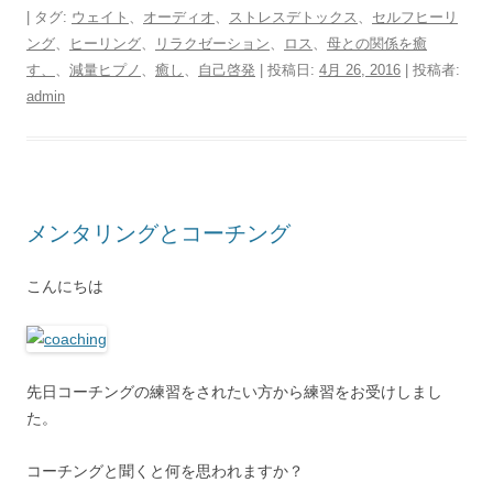
| タグ:
ウェイト
、
オーディオ
、
ストレスデトックス
、
セルフヒーリ
ング
、
ヒーリング
、
リラクゼーション
、
ロス
、
母との関係を癒
す、
、
減量ヒプノ
、
癒し
、
自己啓発
| 投稿日:
4月 26, 2016
|
投稿者:
admin
メンタリングとコーチング
こんにちは
先日コーチングの練習をされたい方から練習をお受けしまし
た。
コーチングと聞くと何を思われますか？