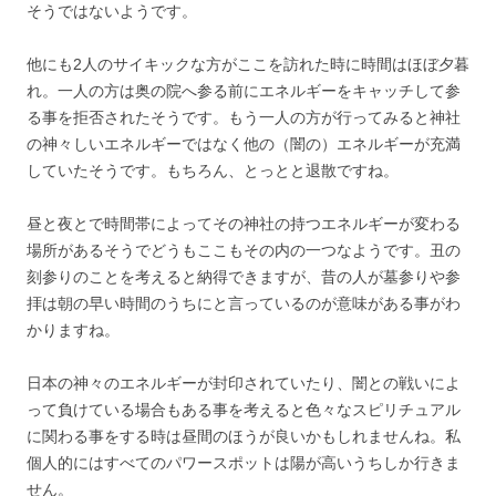
そうではないようです。
他にも2人のサイキックな方がここを訪れた時に時間はほぼ夕暮
れ。一人の方は奥の院へ参る前にエネルギーをキャッチして参
る事を拒否されたそうです。もう一人の方が行ってみると神社
の神々しいエネルギーではなく他の（闇の）エネルギーが充満
していたそうです。もちろん、とっとと退散ですね。
昼と夜とで時間帯によってその神社の持つエネルギーが変わる
場所があるそうでどうもここもその内の一つなようです。丑の
刻参りのことを考えると納得できますが、昔の人が墓参りや参
拝は朝の早い時間のうちにと言っているのが意味がある事がわ
かりますね。
日本の神々のエネルギーが封印されていたり、闇との戦いによ
って負けている場合もある事を考えると色々なスピリチュアル
に関わる事をする時は昼間のほうが良いかもしれませんね。私
個人的にはすべてのパワースポットは陽が高いうちしか行きま
せん。