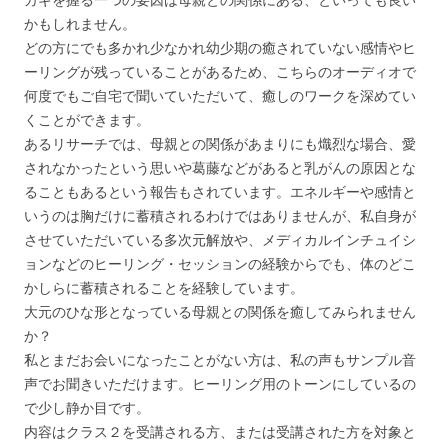
カギを握る一つの要因は母親との関係にある、
といっても良い
かもしれません。
どの方にでも多かれ少なかれ幼少期の癒されていない感情やヒ
ーリ
ングが残っていることがあるため、
こちらのオーディオで
何度でもご自宅で聞いていただいて、
癒しのワークを深めてい
くことができます。
あるリサーチでは、母親との関係があまりにも熾烈な場合、
愛
されなかったという思いや葛藤などがあると乳がんの原因とな
る
こともあるという報告もされています。
エネルギーや感情と
いうのは胸だけに蓄積されるわけではありませ
んが、私自身が
させていただいている多次元解放や、
メディカルインチュイシ
ョンなどのヒーリング・
セッションの経験からでも、
体のどこ
かしらに蓄積されることを経験しています。
大元のひな形となっている母親との関係を癒してみられません
か？
私とまだお会いになったことがない方は、
私の声もサンプル音
声でお聞きいただけます。
ヒーリング用のトーンにしているの
で少し静か目です。
内容はクラス２を受講される方、
または受講された方を対象と