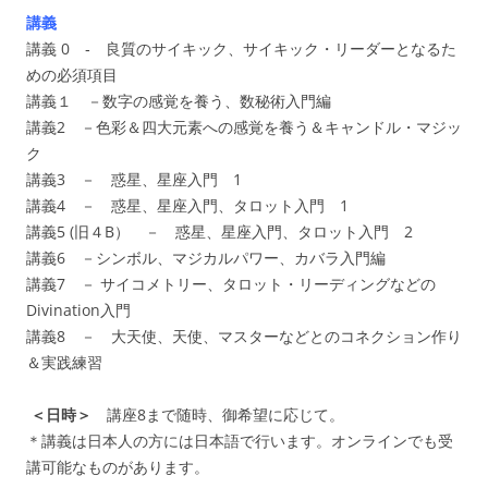
講義
講義 0 ‐ 良質のサイキック、サイキック・リーダーとなるた
めの必須項目
講義１ －数字の感覚を養う、数秘術入門編
講義2 －色彩＆四大元素への感覚を養う＆キャンドル・マジッ
ク
講義3 － 惑星、星座入門 1
講義4 － 惑星、星座入門、タロット入門 1
講義5 (旧４B） － 惑星、星座入門、タロット入門 2
講義6 －シンボル、マジカルパワー、カバラ入門編
講義7 － サイコメトリー、タロット・リーディングなどの
Divination入門
講義8 － 大天使、天使、マスターなどとのコネクション作り
＆実践練習
＜日時＞
講座8まで随時、御希望に応じて。
＊講義は日本人の方には日本語で行います。オンラインでも受
講可能なものがあります。