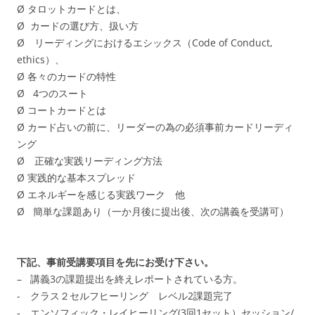
Ø タロットカードとは、
Ø カードの選び方、扱い方
Ø リーディングにおけるエシックス（Code of Conduct,
ethics）、
Ø 各々のカードの特性
Ø 4つのスート
Ø コートカードとは
Ø カード占いの前に、リーダーの為の必須事前カードリーディ
ング
Ø 正確な実践リーディング方法
Ø 実践的な基本スプレッド
Ø エネルギーを感じる実践ワーク 他
Ø 簡単な課題あり（一か月後に提出後、次の講義を受講可）
下記、事前受講要項目を先にお受け下さい。
– 講義3の課題提出を終えレポートされている方。
- クラス２セルフヒーリング レベル2課題完了
- エンソフィック・レイヒーリング(3回1セット）セッション/