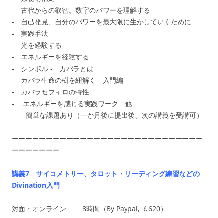
- 古代からの叡智。数字のパワーを理解する
- 自己発見、自分のパワーを最大限に生かしていくために
- 実践手法
- 光を経験する
- エネルギーを経験する
‐ シンボル - カバラとは
- カバラ生命の樹を紐解く 入門編
‐ カバラセフィロの特性
- エネルギーを感じる実践ワーク 他
– 簡単な課題あり（一か月後に提出後、次の講義を受講可）
ーーーーーーーーーーーーーーーーーーーーーーーーーーーー
ーーーーーーー
講義7
サイコメトリー
、タロット・リーディング練習などの
Divination入門
対面・オンライン ⁻ 8時間（By Paypal, ￡620）