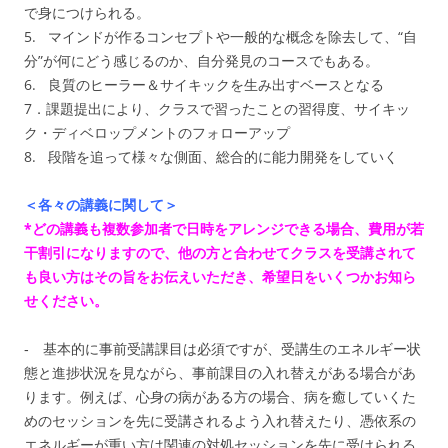
で身につけられる。
5. マインドが作るコンセプトや一般的な概念を除去して、“自
分”が何にどう感じるのか、自分発見のコースでもある。
6. 良質のヒーラー＆サイキックを生み出すベースとなる
7．課題提出により、クラスで習ったことの習得度、サイキッ
ク・ディベロップメントのフォローアップ
8. 段階を追って様々な側面、総合的に能力開発をしていく
＜各々の講義に関して＞
*どの講義も複数参加者で日時をアレンジできる場合、費用が若
干割引になりますので、他の方と合わせてクラスを受講されて
も良い方はその旨をお伝えいただき、希望日をいくつかお知ら
せください。
‐ 基本的に事前受講課目は必須ですが、受講生のエネルギー状
態と進捗状況を見ながら、事前課目の入れ替えがある場合があ
ります。例えば、心身の病がある方の場合、病を癒していくた
めのセッションを先に受講されるよう入れ替えたり、憑依系の
エネルギーが重い方は関連の対処セッションを先に受けられる