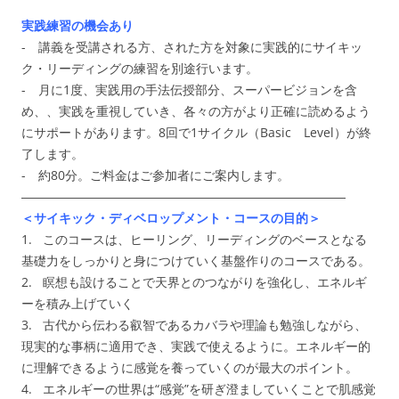
実践練習の機会あり
- 講義を受講される方、された方を対象に実践的にサイキッ
ク・リーディングの練習を別途行います。
- 月に1度、実践用の手法伝授部分、スーパービジョンを含
め、、実践を重視していき、各々の方がより正確に読めるよう
にサポートがあります。8回で1サイクル（Basic Level）が終
了します。
- 約80分。ご料金はご参加者にご案内します。
――――――――――――――――――――――――――
＜サイキック・ディベロップメント・コースの目的＞
1. このコースは、ヒーリング、リーディングのベースとなる
基礎力をしっかりと身につけていく基盤作りのコースである。
2. 瞑想も設けることで天界とのつながりを強化し、エネルギ
ーを積み上げていく
3. 古代から伝わる叡智であるカバラや理論も勉強しながら、
現実的な事柄に適用でき、実践で使えるように。エネルギー的
に理解できるように感覚を養っていくのが最大のポイント。
4. エネルギーの世界は“感覚”を研ぎ澄ましていくことで肌感覚