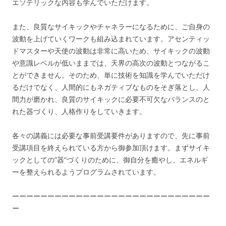
エソテリックな内容も学んでいただけます。
また、良質なサイキックやチャネラーになるために、ご自身の
波動を上げていくワークも組み込まれています。アセンティッ
ドマスターや天使の波動は非常に高いため、サイキックの波動
や意識レベルが低いままでは、天界の高次の波動とつながるこ
とができません。そのため、単に技術を知識を学んでいただけ
るだけでなく、人間的にもネガティブなものをそぎ落とし、人
間力が磨かれ、良質のサイキックに必要不可欠なバランスのと
れた器づくり、人格作りをしていきます。
各々の講義には必要な事前受講要件がありますので、先に事前
受講項目を終えられている方から御参加頂けます。まずサイキ
ックとしての”器”づくりのために、御自分を癒やし、エネルギ
ーを整えられるようプログラムされています。
ーーーーーーーーーーーーーーーーーーーーーーーーーーーー
ー