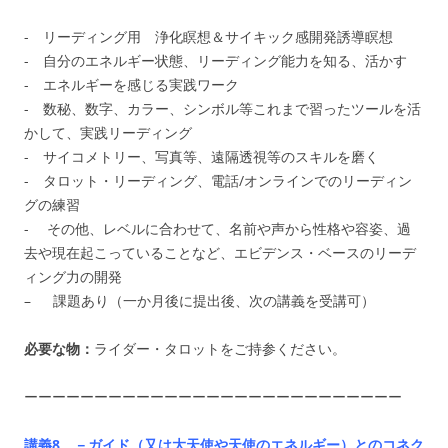
- リーディング用 浄化瞑想＆サイキック感開発誘導瞑想
- 自分のエネルギー状態、リーディング能力を知る、活かす
- エネルギーを感じる実践ワーク
- 数秘、数字、カラー、シンボル等これまで習ったツールを活
かして、実践リーディング
- サイコメトリー、写真等、遠隔透視等のスキルを磨く
- タロット・リーディング、電話/オンラインでのリーディン
グの練習
- その他、レベルに合わせて、名前や声から性格や容姿、過
去や現在起こっていることなど、エビデンス・ベースのリーデ
ィング力の開発
– 課題あり（一か月後に提出後、次の講義を受講可）
必要な物：
ライダー・タロットをご持参ください。
ーーーーーーーーーーーーーーーーーーーーーーーーーーー
講義8 －ガイド（又は大天使や天使のエネルギー）とのコネク