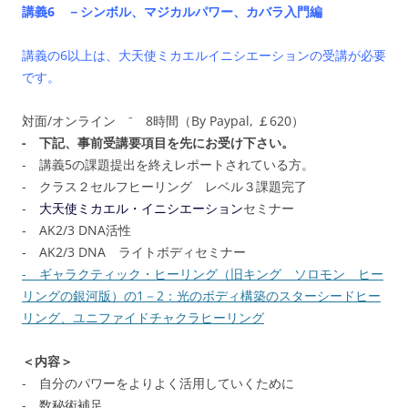
講義6 －シンボル、マジカルパワー、カバラ入門編
講義の6以上は、大天使ミカエルイニシエーションの受講が必要
です。
対面/オンライン ⁻ 8時間（By Paypal, ￡620）
- 下記、事前受講要項目を先にお受け下さい。
- 講義5の課題提出を終えレポートされている方。
- クラス２セルフヒーリング レベル３課題完了
-
大天使ミカエル・イニシエーション
セミナー
‐ AK2/3 DNA活性
‐ AK2/3 DNA ライトボディセミナー
- ギャラクティック・ヒーリング（旧キング ソロモン ヒー
リングの銀河版）の1－2：光のボディ構築のスターシードヒー
リング、ユニファイドチャクラヒーリング
＜内容＞
- 自分のパワーをよりよく活用していくために
- 数秘術補足