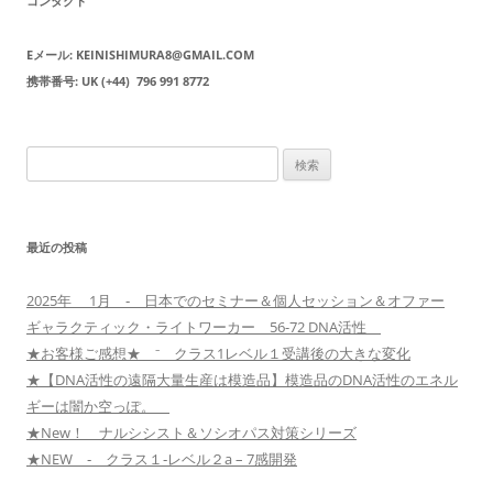
コンタクト
Eメール: KEINISHIMURA8@GMAIL.COM
携帯番号: UK (+44) 796 991 8772
検
索:
最近の投稿
2025年 1月 ‐ 日本でのセミナー＆個人セッション＆オファー
ギャラクティック・ライトワーカー 56-72 DNA活性
★お客様ご感想★ ⁻ クラス1レベル１受講後の大きな変化
★【DNA活性の遠隔大量生産は模造品】模造品のDNA活性のエネル
ギーは闇か空っぽ。
★New！ ナルシシスト＆ソシオパス対策シリーズ
★NEW ‐ クラス１‐レベル２a – 7感開発