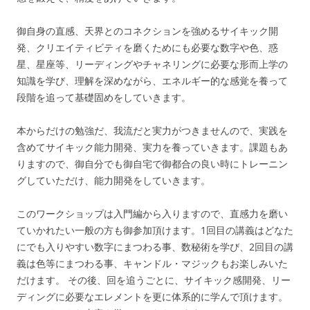
御自身の直感、天界とのコネクションを強めるサイキック開
発、クリエイティビティを磨くためにも必要な数字や色、惑
星、星座等、リーディングやチャネリングに必要な形而上学の
知識を学び、理解を深めながら、エネルギー的な感覚を養って
段階を追って基礎固めをしていきます。
本からだけの勉強だ、我流だと実力がつきませんので、実践を
含めてサイキック能力開発、実力を養っていきます。課題もあ
りますので、御自分でも御自宅で御都合の良い時にトレーニン
グしていただけ、能力開発をしていきます。
このワークショップは入門編から入りますので、直感力を磨い
ていかれたい一般の方も御参加頂けます。1回目の講義はどなた
にでも入りやすい数字にまつわる事、数秘術を学び、2回目の講
義は色等にまつわる事、キャンドル・マジックもお楽しみいた
だけます。 その後、回を追うごとに、サイキック感開発、リー
ディングに必要なエレメントを更に体系的に学んで頂けます。