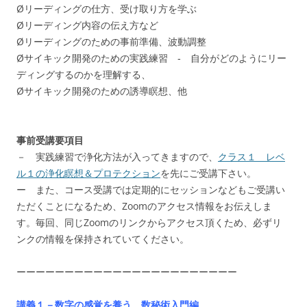
Øリーディングの仕方、受け取り方を学ぶ
Øリーディング内容の伝え方など
Øリーディングのための事前準備、波動調整
Øサイキック開発のための実践練習 ‐ 自分がどのようにリー
ディングするのかを理解する、
Øサイキック開発のための誘導瞑想、他
事前受講要項目
－ 実践練習で浄化方法が入ってきますので、
クラス１ レベ
ル１の浄化瞑想＆プロテクション
を先にご受講下さい。
ー また、コース受講では定期的にセッションなどもご受講い
ただくことになるため、Zoomのアクセス情報をお伝えしま
す。毎回、同じZoomのリンクからアクセス頂くため、必ずリ
ンクの情報を保持されていてください。
ーーーーーーーーーーーーーーーーーーーーーーー
講義１－数字の感覚を養う、数秘術入門編