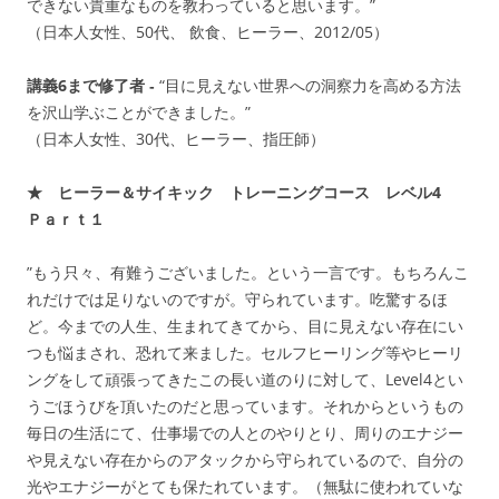
できない貴重なものを教わっていると思います。”
（日本人女性、50代、 飲食、ヒーラー、2012/05）
講義6まで修了者 ‐
“目に見えない世界への洞察力を高める方法
を沢山学ぶことができました。”
（日本人女性、30代、ヒーラー、指圧師）
★ ヒーラー＆サイキック トレーニングコース レベル4
Ｐａｒｔ１
”もう只々、有難うございました。という一言です。もちろんこ
れだけでは足りないのですが。守られています。吃驚するほ
ど。今までの人生、生まれてきてから、目に見えない存在にい
つも悩まされ、恐れて来ました。セルフヒーリング等やヒーリ
ングをして頑張ってきたこの長い道のりに対して、Level4とい
うごほうびを頂いたのだと思っています。それからというもの
毎日の生活にて、仕事場での人とのやりとり、周りのエナジー
や見えない存在からのアタックから守られているので、自分の
光やエナジーがとても保たれています。（無駄に使われていな