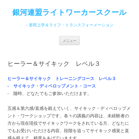
コ
ン
銀河連盟ライトワーカースクール
テ
ン
ツ
へ
– 形而上学＆ライフ・トランスフォーメーション
ス
キ
ッ
プ
メニュー
ヒーラー＆サイキック レベル３
ヒーラー＆サイキック トレーニングコース レベル３
- サイキック・ディベロップメント
・コース
- 随時、どなたでもご参加いただけます。
五感＆第六感/直感を鍛えていく、サイキック・ディベロップメ
ント・ワークショップです。各々の講義の内容は、未経験者の
方から現在現役でサイキックワークをされている方、どなたに
でもお受けいただける内容、段階を追ってサイキック感覚と直
感を鍛えて、精度をあげていきます。