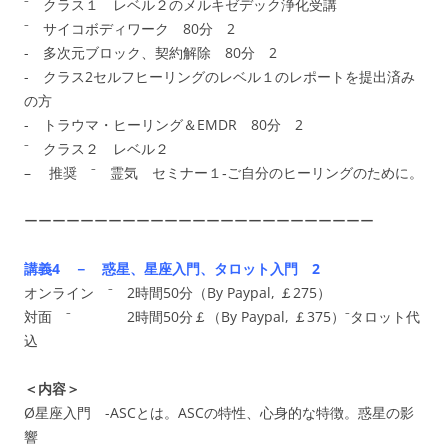
⁻ クラス１ レベル２のメルキゼデック浄化受講
⁻ サイコボディワーク 80分 2
- 多次元ブロック、契約解除 80分 2
- クラス2セルフヒーリングのレベル１のレポートを提出済み
の方
- トラウマ・ヒーリング＆EMDR 80分 2
⁻ クラス２ レベル２
– 推奨 ⁻ 霊気 セミナー１‐ご自分のヒーリングのために。
ーーーーーーーーーーーーーーーーーーーーーーーーー
講義4 － 惑星、星座入門、タロット入門 2
オンライン ⁻ 2時間50分（By Paypal, ￡275）
対面 ⁻ 2時間50分￡（By Paypal, ￡375）⁻タロット代
込
＜内容＞
Ø星座入門 -ASCとは。ASCの特性、心身的な特徴。惑星の影
響