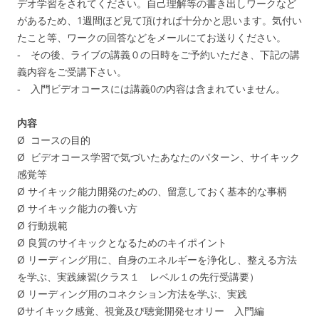
デオ学習をされてください。自己理解等の書き出しワークなど
があるため、1週間ほど見て頂ければ十分かと思います。気付い
たこと等、ワークの回答などをメールにてお送りください。
‐ その後、ライブの講義０の日時をご予約いただき、下記の講
義内容をご受講下さい。
‐ 入門ビデオコースには講義0の内容は含まれていません。
内容
Ø コースの目的
Ø ビデオコース学習で気づいたあなたのパターン、サイキック
感覚等
Ø サイキック能力開発のための、留意しておく基本的な事柄
Ø サイキック能力の養い方
Ø 行動規範
Ø 良質のサイキックとなるためのキイポイント
Ø リーディング用に、自身のエネルギーを浄化し、整える方法
を学ぶ、実践練習(クラス１ レベル１の先行受講要）
Ø リーディング用のコネクション方法を学ぶ、実践
Øサイキック感覚、視覚及び聴覚開発セオリー 入門編