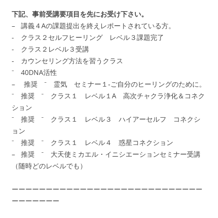
下記、事前受講要項目を先にお受け下さい。
– 講義４Aの課題提出を終えレポートされている方。
- クラス２セルフヒーリング レベル３課題完了
- クラス２レベル３受講
‐ カウンセリング方法を習うクラス
⁻ 40DNA活性
– 推奨 ⁻ 霊気 セミナー１‐ご自分のヒーリングのために。
⁻ 推奨 ⁻ クラス１ レベル１A 高次チャクラ浄化＆コネク
ション
⁻ 推奨 ⁻ クラス１ レベル３ ハイアーセルフ コネクシ
ョン
⁻ 推奨 ⁻ クラス１ レベル４ 惑星コネクション
– 推奨 ⁻ 大天使ミカエル・イニシエーションセミナー受講
（随時どのレベルでも）
ーーーーーーーーーーーーーーーーーーーーーーーーーーーー
ーーーーーーー