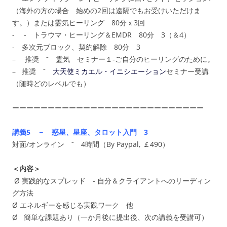
（海外の方の場合 始めの2回は遠隔でもお受けいただけま
す。）または霊気ヒーリング 80分ｘ3回
- - トラウマ・ヒーリング＆EMDR 80分 3（＆4）
- 多次元ブロック、契約解除 80分 3
– 推奨 ⁻ 霊気 セミナー１‐ご自分のヒーリングのために。
– 推奨 ⁻
大天使ミカエル・イニシエーション
セミナー受講
（随時どのレベルでも）
ーーーーーーーーーーーーーーーーーーーーーーーーーーー
講義5 － 惑星、星座、タロット入門 3
対面/オンライン ⁻ 4時間（By Paypal, ￡490）
＜内容＞
Ø 実践的なスプレッド - 自分＆クライアントへのリーディン
グ方法
Ø エネルギーを感じる実践ワーク 他
Ø 簡単な課題あり（一か月後に提出後、次の講義を受講可）