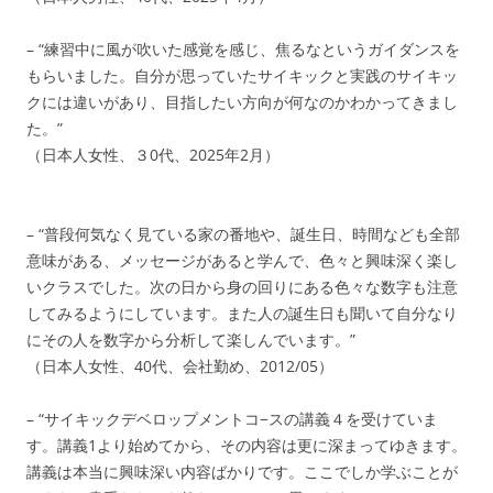
– “練習中に風が吹いた感覚を感じ、焦るなというガイダンスを
もらいました。自分が思っていたサイキックと実践のサイキッ
クには違いがあり、目指したい方向が何なのかわかってきまし
た。”
（日本人女性、３0代、2025年2月）
– “普段何気なく見ている家の番地や、誕生日、時間なども全部
意味がある、メッセージがあると学んで、色々と興味深く楽し
いクラスでした。次の日から身の回りにある色々な数字も注意
してみるようにしています。また人の誕生日も聞いて自分なり
にその人を数字から分析して楽しんでいます。”
（日本人女性、40代、会社勤め、2012/05）
– “サイキックデベロップメントコ−スの講義４を受けていま
す。講義1より始めてから、その内容は更に深まってゆきます。
講義は本当に興味深い内容ばかりです。ここでしか学ぶことが