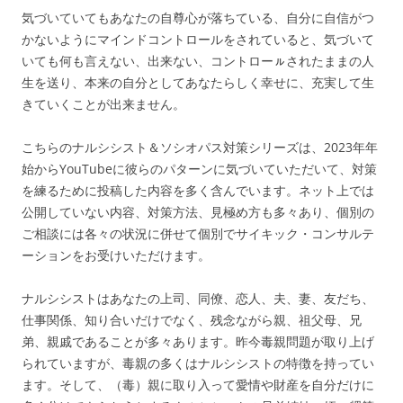
気づいていてもあなたの自尊心が落ちている、自分に自信がつ
かないようにマインドコントロールをされていると、気づいて
いても何も言えない、出来ない、コントローㇽされたままの人
生を送り、本来の自分としてあなたらしく幸せに、充実して生
きていくことが出来ません。
こちらのナルシシスト＆ソシオパス対策シリーズは、2023年年
始からYouTubeに彼らのパターンに気づいていただいて、対策
を練るために投稿した内容を多く含んでいます。ネット上では
公開していない内容、対策方法、見極め方も多々あり、個別の
ご相談には各々の状況に併せて個別でサイキック・コンサルテ
ーションをお受けいただけます。
ナルシシストはあなたの上司、同僚、恋人、夫、妻、友だち、
仕事関係、知り合いだけでなく、残念ながら親、祖父母、兄
弟、親戚であることが多々あります。昨今毒親問題が取り上げ
られていますが、毒親の多くはナルシシストの特徴を持ってい
ます。そして、（毒）親に取り入って愛情や財産を自分だけに