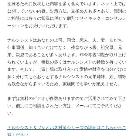
を練るために投稿した内容を多く含んでいます。ネット上では
公開していない内容、対策方法、見極め方も多々あり、個別の
ご相談には各々の状況に併せて個別でサイキック・コンサルテ
ーションをお受けいただけます。
ナルシシストはあなたの上司、同僚、恋人、夫、妻、友だち、
仕事関係、知り合いだけでなく、残念ながら親、祖父母、兄
弟、親戚であることが多々あります。昨今毒親問題が取り上げ
られていますが、毒親の多くはナルシシストの特徴を持ってい
ます。そして、（毒）親に取り入って愛情や財産を自分だけに
多く分けてもらおうとするナルシシストの兄弟姉妹、姪、甥等
も残念ながら多々いるため、家族間でも争いが絶えません。
まずは無料のビデオが多数ありますのでご活用されてみて下さ
い。個別にご相談をされたい方は、メールにてご予約くださ
い。
ナルシシスト＆ソシオパス対策シリーズの詳細はこちらからご
覧ください。