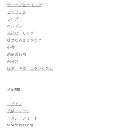
ディープヒーリング
ヒーリング
ブログ
ペンダント
先祖ヒーリング
徒然なるままブログ
心理
憑依霊解放
未分類
除霊、浄霊、エクソシズム
メタ情報
ログイン
投稿フィード
コメントフィード
WordPress.org