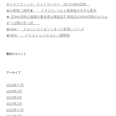
ギャラクティック・ライトワーカー 56-72 DNA活性
★お客様ご感想★ ⁻ クラス1レベル１受講後の大きな変化
★【DNA活性の遠隔大量生産は模造品】模造品のDNA活性のエネル
ギーは闇か空っぽ。
★New！ ナルシシスト＆ソシオパス対策シリーズ
★NEW ‐ クラス１‐レベル２a – 7感開発
最近のコメント
アーカイブ
2024年11月
2024年2月
2023年4月
2023年2月
2022年11月