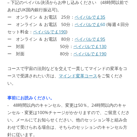
– 下記のペイパル決済からお申し込みください (48時間以前で
あればUK国内銀行振込可)。
ー オンライン ＆ お電話 25分：
ペイパルで￡35
ー オンライン ＆ お電話 50分：
ペイパルで￡
60
(毎週４回分
セット料金：
ペイパルで￡190
)
ー オンライン ＆ お電話 80分：
ペイパルで￡95
ー 対面 50分：
ペイパルで￡130
ー 対面 80分：
ペイパルで￡190
コースで宇宙の法則などを交えて一貫してマインドの変革をコ
ースで受講されたい方は、
マインド変革コース
をご覧くださ
い。
事前にお読みください。
‐ 48時間以内のキャンセル、変更は50％。24時間以内のキャ
ンセル・変更は100%チャージがかかりますので、ご留意くださ
い。メールにてお知らせください。他のセッション等と組み合
わせて受けられる場合は、そちらのセッションのキャンセル方
針に従います。