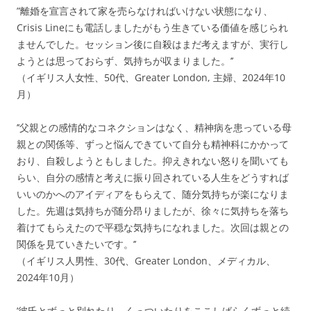
”離婚を宣言されて家を売らなければいけない状態になり、
Crisis Lineにも電話しましたがもう生きている価値を感じられ
ませんでした。セッション後に自殺はまだ考えますが、実行し
ようとは思っておらず、気持ちが収まりました。’’
（イギリス人女性、50代、Greater London, 主婦、2024年10
月）
’’父親との感情的なコネクションはなく、精神病を患っている母
親との関係等、ずっと悩んできていて自分も精神科にかかって
おり、自殺しようともしました。抑えきれない怒りを聞いても
らい、自分の感情と考えに振り回されている人生をどうすれば
いいのかへのアイディアをもらえて、随分気持ちが楽になりま
した。先週は気持ちが随分昂りましたが、徐々に気持ちを落ち
着けてもらえたので平穏な気持ちになれました。次回は親との
関係を見ていきたいです。’’
（イギリス人男性、30代、Greater London、メディカル、
2024年10月）
’彼氏とずっと別れたり、くっついたりをここしばらくずっと続