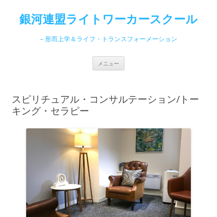
コ
ン
銀河連盟ライトワーカースクール
テ
ン
ツ
へ
– 形而上学＆ライフ・トランスフォーメーション
ス
キ
ッ
プ
メニュー
スピリチュアル・コンサルテーション/トー
キング・セラピー