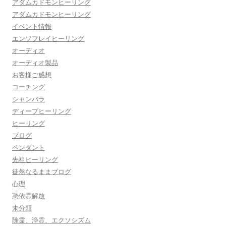
アダムカドモンヒーリング
アダムカドモンヒーリング
イベント情報
エンソフレイヒーリング
オーディオ
オーディオ製品
お客様ご感想
コーチング
シャンバラ
ディープヒーリング
ヒーリング
ブログ
ペンダント
先祖ヒーリング
徒然なるままブログ
心理
憑依霊解放
未分類
除霊、浄霊、エクソシズム