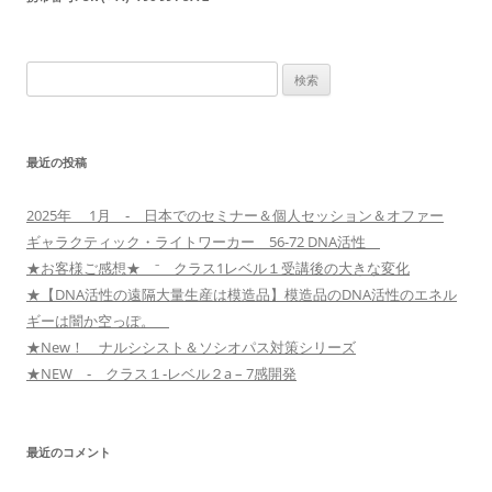
検
索:
最近の投稿
2025年 1月 ‐ 日本でのセミナー＆個人セッション＆オファー
ギャラクティック・ライトワーカー 56-72 DNA活性
★お客様ご感想★ ⁻ クラス1レベル１受講後の大きな変化
★【DNA活性の遠隔大量生産は模造品】模造品のDNA活性のエネル
ギーは闇か空っぽ。
★New！ ナルシシスト＆ソシオパス対策シリーズ
★NEW ‐ クラス１‐レベル２a – 7感開発
最近のコメント